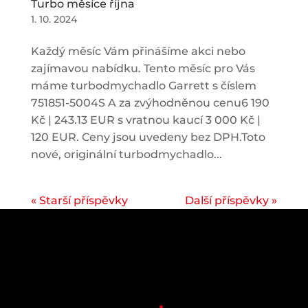
Turbo měsíce října
1. 10. 2024
Každý měsíc Vám přinášíme akci nebo
zajímavou nabídku. Tento měsíc pro Vás
máme turbodmychadlo Garrett s číslem
751851-5004S A za zvýhodněnou cenu6 190
Kč | 243.13 EUR s vratnou kaucí 3 000 Kč |
120 EUR. Ceny jsou uvedeny bez DPH.Toto
nové, originální turbodmychadlo...
« Starší příspěvky
Další příspěvky »