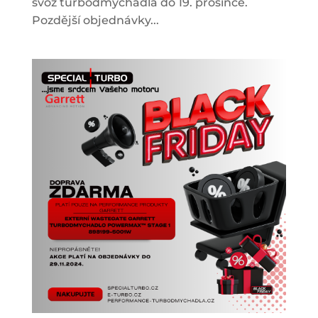
svoz turbodmychadla do 19. prosince.
Pozdější objednávky...