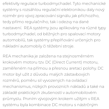
efektivity regulace turbodmychadel. Tyto mechanické
systémy s rozsáhlou regulační elektronikou daly nový
rozměr pro vývoj zpracování signálu jak příchozího,
tedy přímo regulačního, tak i odezvy na dané
nastavení. REA systémy jsou aplikovány na různé typy
turbodmychadel, od běžných pro spalovací motory
automobilů, tak systémy přeplňování určených pro
nákladní automobily či těžební stroje.
REA mechanika je založena na stejnosměrném
krokovém motoru tzv. DC (Direct Current) motoru,
zaměřeném na přímou a přesnou aretaci polohy. DC
motor byl užit z důvodu malých zástavbových
rozměrů, poměru sil vyvozených na ovládací
mechanismus, nízkých provozních nákladů a také na
základě praktických zkušeností v automobilovém
průmyslu. Prvním vývojovým krokem užitým v REA
systému byla kombinace DC motoru s nástrčným