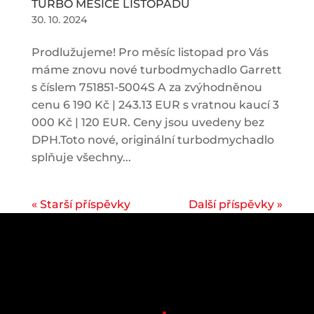
TURBO MĚSÍCE LISTOPADU
30. 10. 2024
Prodlužujeme! Pro měsíc listopad pro Vás
máme znovu nové turbodmychadlo Garrett
s číslem 751851-5004S A za zvýhodněnou
cenu 6 190 Kč | 243.13 EUR s vratnou kaucí 3
000 Kč | 120 EUR. Ceny jsou uvedeny bez
DPH.Toto nové, originální turbodmychadlo
splňuje všechny...
« Starší příspěvky
Další příspěvky »