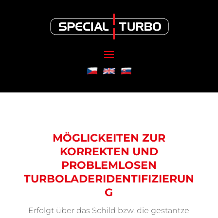
MÖGLICKEITEN ZUR
KORREKTEN UND
PROBLEMLOSEN
TURBOLADERIDENTIFIZIERUN
G
Erfolgt über das Schild bzw. die gestantze