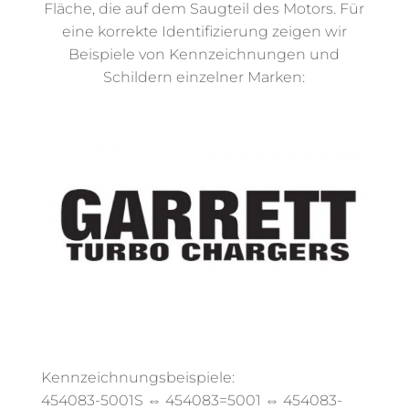
Fläche, die auf dem Saugteil des Motors. Für
eine korrekte Identifizierung zeigen wir
Beispiele von Kennzeichnungen und
Schildern einzelner Marken:
Kennzeichnungsbeispiele:
454083-5001S ⇔ 454083=5001 ⇔ 454083-